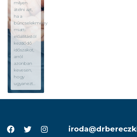
milyen
átélni azt,
ha a
bűncselekmény
miatti
előállítástól
kezdődő
időszakot,
arról
azonban
kevesen,
hogy
ugyanezt...
iroda@drbereczk