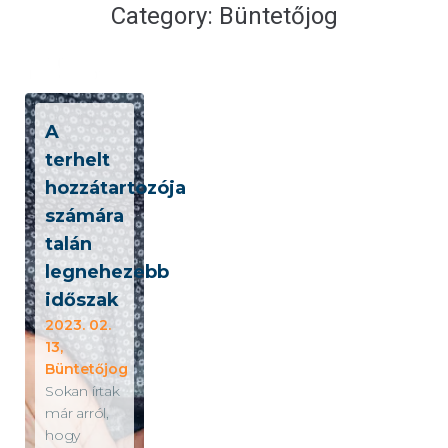
Category:
Büntetőjog
A
terhelt
hozzátartozója
számára
talán
legnehezebb
időszak
2023. 02.
13,
Büntetőjog
Sokan írtak
már arról,
hogy